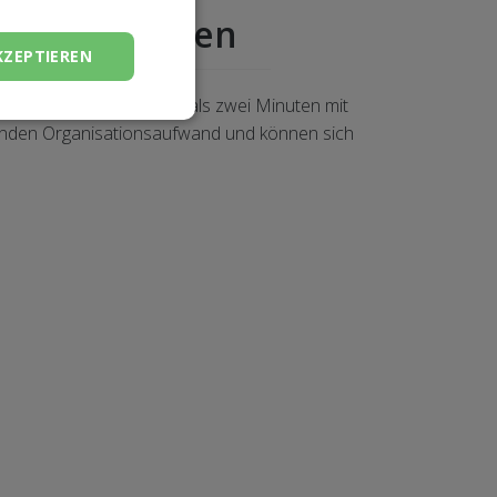
chen Schritten
KZEPTIEREN
erbinden Sie in weniger als zwei Minuten mit
Stunden Organisationsaufwand und können sich