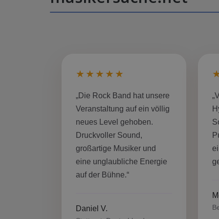
★★★★★
„Die Rock Band hat unsere
„
Veranstaltung auf ein völlig
H
neues Level gehoben.
S
Druckvoller Sound,
P
großartige Musiker und
e
eine unglaubliche Energie
ge
auf der Bühne.“
M
Be
Daniel V.