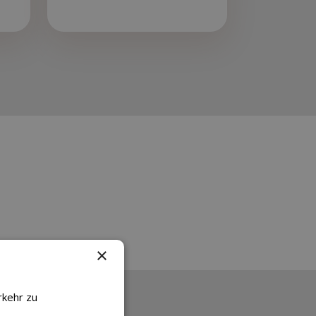
×
rkehr zu
tionen