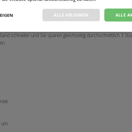
ck Band buchen in nur 3 einfa
EIGEN
ALLE ABLEHNEN
ALLE A
nales Businessevent mit mehreren Hundert Teilnehmenden – wir v
Band schneller und Sie sparen gleichzeitig durchschnittlich 3 
en.
rekt
, um