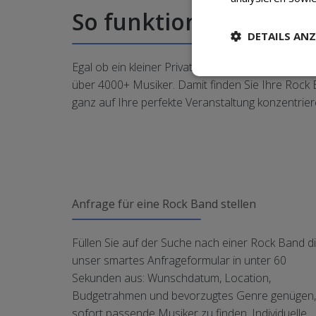
So funktioniert's: Ro
DETAILS ANZ
Egal ob ein kleiner Privatanlass oder internatio
über 4000+ Musiker. Damit finden Sie Ihre Rock 
ganz auf Ihre perfekte Veranstaltung konzentrier
Anfrage für eine Rock Band stellen
Füllen Sie auf der Suche nach einer Rock Band di
unser smartes Anfrageformular in unter 60
Sekunden aus: Wunschdatum, Location,
Budgetrahmen und bevorzugtes Genre genügen
sofort passende Musiker zu finden. Individuelle