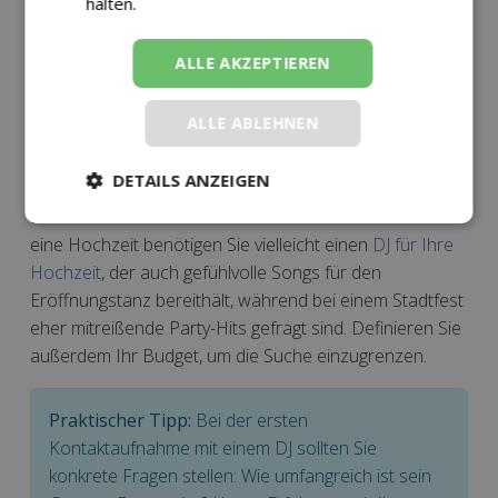
halten.
Weitere Informationen
(
Hochzeit
,
Firmenfeier
, Stadtfest)
Klären Sie technische Anforderungen
ALLE AKZEPTIEREN
(Raumgröße, verfügbare Stromanschlüsse)
Holen Sie Meinungen und Referenzen ein
ALLE ABLEHNEN
(frühere Events, Bewertungen)
DETAILS ANZEIGEN
Ein entscheidender Faktor ist der Anlass selbst. Für
eine Hochzeit benötigen Sie vielleicht einen
DJ für Ihre
Hochzeit
, der auch gefühlvolle Songs für den
Eröffnungstanz bereithält, während bei einem Stadtfest
eher mitreißende Party-Hits gefragt sind. Definieren Sie
außerdem Ihr Budget, um die Suche einzugrenzen.
Praktischer Tipp:
Bei der ersten
Kontaktaufnahme mit einem DJ sollten Sie
konkrete Fragen stellen: Wie umfangreich ist sein