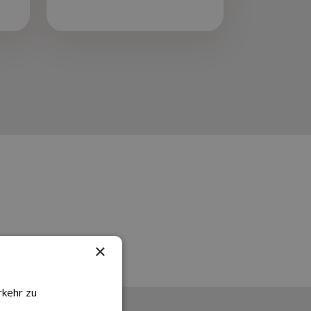
×
rkehr zu
tionen