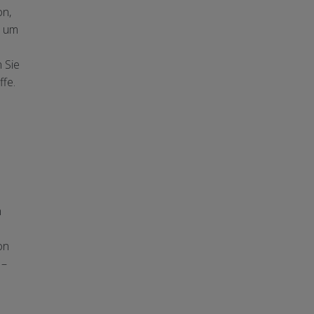
on,
, um
 Sie
ffe.
n
on
 –