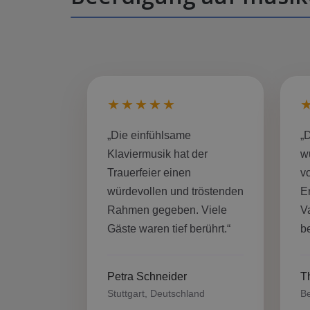
★★★★★
„Die einfühlsame
„
Klaviermusik hat der
w
Trauerfeier einen
v
würdevollen und tröstenden
E
Rahmen gegeben. Viele
V
Gäste waren tief berührt.“
be
Petra Schneider
T
Stuttgart, Deutschland
Be