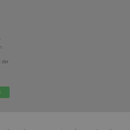
r
m
t der
n